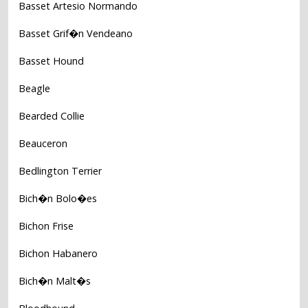
Basset Artesio Normando
Basset Grif�n Vendeano
Basset Hound
Beagle
Bearded Collie
Beauceron
Bedlington Terrier
Bich�n Bolo�es
Bichon Frise
Bichon Habanero
Bich�n Malt�s