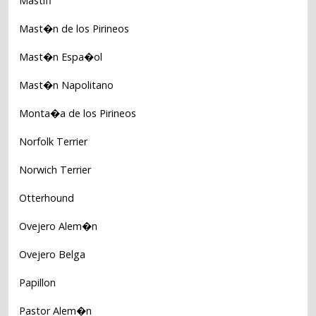
Mastiff
Mast�n de los Pirineos
Mast�n Espa�ol
Mast�n Napolitano
Monta�a de los Pirineos
Norfolk Terrier
Norwich Terrier
Otterhound
Ovejero Alem�n
Ovejero Belga
Papillon
Pastor Alem�n