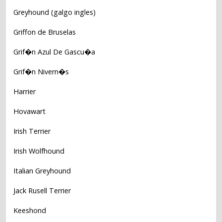
Greyhound (galgo ingles)
Griffon de Bruselas
Grif�n Azul De Gascu�a
Grif�n Nivern�s
Harrier
Hovawart
Irish Terrier
Irish Wolfhound
Italian Greyhound
Jack Rusell Terrier
Keeshond