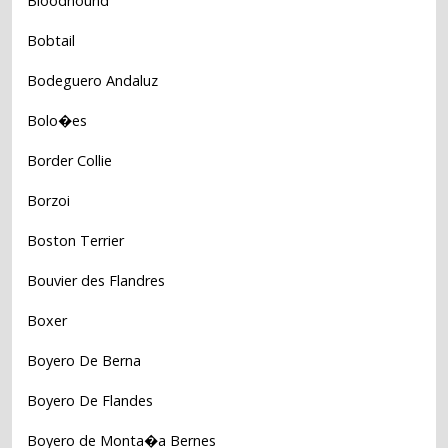
Bloodhound
Bobtail
Bodeguero Andaluz
Bolo�es
Border Collie
Borzoi
Boston Terrier
Bouvier des Flandres
Boxer
Boyero De Berna
Boyero De Flandes
Boyero de Monta�a Bernes