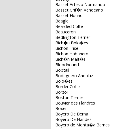
Basset Artesio Normando
Basset Grif�n Vendeano
Basset Hound
Beagle
Bearded Collie
Beauceron
Bedlington Terrier
Bich�n Bolo�es
Bichon Frise
Bichon Habanero
Bich�n Malt�s
Bloodhound
Bobtail
Bodeguero Andaluz
Bolo�es
Border Collie
Borzoi
Boston Terrier
Bouvier des Flandres
Boxer
Boyero De Berna
Boyero De Flandes
Boyero de Monta�a Bernes