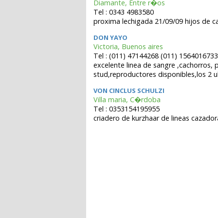
Diamante, Entre r�os
Tel : 0343 4983580
proxima lechigada 21/09/09 hijos de ca
DON YAYO
Victoria, Buenos aires
Tel : (011) 47144268 (011) 1564016733
excelente linea de sangre ,cachorros, 
stud,reproductores disponibles,los 2 
VON CINCLUS SCHULZI
Villa maria, C�rdoba
Tel : 0353154195955
criadero de kurzhaar de lineas cazador