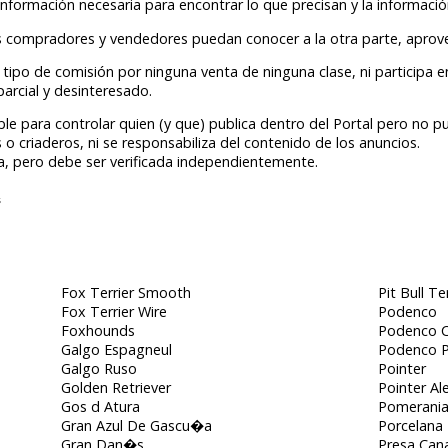
información necesaria para encontrar lo que precisan y la informaci
s compradores y vendedores puedan conocer a la otra parte, aprove
tipo de comisión por ninguna venta de ninguna clase, ni participa 
parcial y desinteresado.
le para controlar quien (y que) publica dentro del Portal pero no pu
 o criaderos, ni se responsabiliza del contenido de los anuncios.
a, pero debe ser verificada independientemente.
s
Fox Terrier Smooth
Pit Bull Te
Fox Terrier Wire
Podenco
Foxhounds
Podenco C
Galgo Espagneul
Podenco 
Galgo Ruso
Pointer
Golden Retriever
Pointer A
Gos d Atura
Pomerani
Gran Azul De Gascu�a
Porcelana
Gran Dan�s
Presa Cana