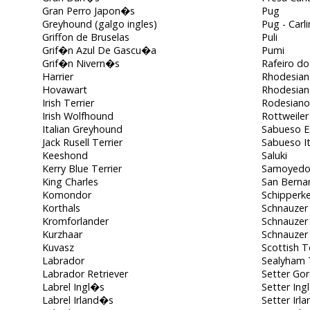
Gran Perro Japon�s
Pug
Greyhound (galgo ingles)
Pug - Carl
Griffon de Bruselas
Puli
Grif�n Azul De Gascu�a
Pumi
Grif�n Nivern�s
Rafeiro do
Harrier
Rhodesian
Hovawart
Rhodesian
Irish Terrier
Rodesiano
Irish Wolfhound
Rottweiler
Italian Greyhound
Sabueso 
Jack Rusell Terrier
Sabueso It
Keeshond
Saluki
Kerry Blue Terrier
Samoyed
King Charles
San Berna
Komondor
Schipperk
Korthals
Schnauzer
Kromforlander
Schnauzer 
Kurzhaar
Schnauzer
Kuvasz
Scottish Te
Labrador
Sealyham T
Labrador Retriever
Setter Go
Labrel Ingl�s
Setter Ing
Labrel Irland�s
Setter Irl