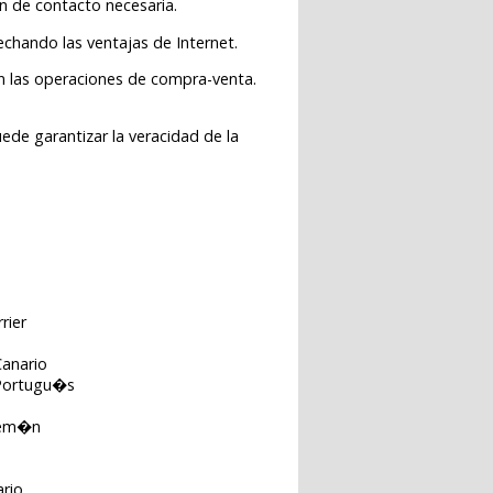
ón de contacto necesaria.
chando las ventajas de Internet.
en las operaciones de compra-venta.
ede garantizar la veracidad de la
rrier
anario
Portugu�s
lem�n
a
rio