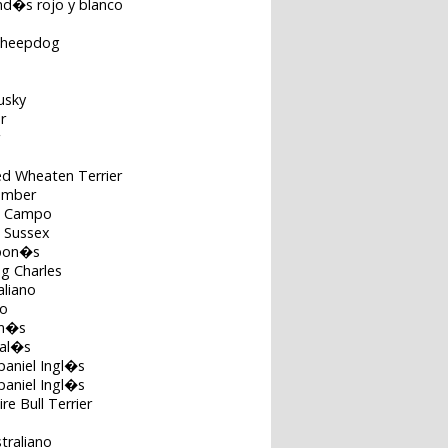
and�s rojo y blanco
Sheepdog
usky
r
ed Wheaten Terrier
lumber
e Campo
e Sussex
apon�s
ng Charles
aliano
no
on�s
Gal�s
paniel Ingl�s
paniel Ingl�s
re Bull Terrier
straliano