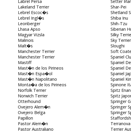
Labrel Persa
Setter Irl
Lakeland Terrier
Shar-Pei
Lebrel Escoc�s
Shetland 
Lebrel Ingl�s
Shiba Inu
Leonberger
Shih-Tzu
Lhasa Apso
Siberian H
Magyar Vizsla
Silky Terrie
Malinois
Sky Terrier
Malt�s
Sloughi
Manchester Terrier
Soft Coat
Manchester Terrier
Spaniel C
Mastiff
Spaniel D
Mast�n de los Pirineos
Spaniel D
Mast�n Espa�ol
Spaniel J
Mast�n Napolitano
Spaniel Ki
Monta�a de los Pirineos
Spinone It
Norfolk Terrier
Spitz Ena
Norwich Terrier
Spitz Jap
Otterhound
Springer 
Ovejero Alem�n
Springer S
Ovejero Belga
Springer S
Papillon
Staffordshi
Pastor Alem�n
Terranova
Pastor Australiano
Terrier Au