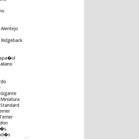
ino
 Alentejo
 Ridgeback
Espa�ol
aliano
o
rdo
e
 Gigante
Miniatura
 Standard
rrier
errier
rdon
l�s
and�s