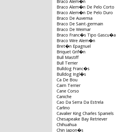
Braco Alem�n
Braco Alem�n De Pelo Corto
Braco Alem�n De Pelo Duro
Braco De Auvernia
Braco De Saint-germain
Braco De Weimar
Braco Franc�s Tipo Gascu�a
Braco Wire Alem�n
Bret�n Epagnuel
Briquet Grif�n
Bull Mastiff
Bull Terrier
Bulldog Franc�s
Bulldog Ingl�s
Ca De Bou
Cairn Terrier
Cane Corso
Caniche
Cao Da Serra Da Estrela
Carlino
Cavalier King Charles Spaniels
Chesapeake Bay Retriever
Chihuahua
Chin Japon�s