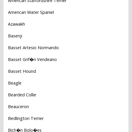
American Staffordshire Terrier
American Water Spaniel
Azawakh
Basenji
Basset Artesio Normando
Basset Grif�n Vendeano
Basset Hound
Beagle
Bearded Collie
Beauceron
Bedlington Terrier
Bich�n Bolo�es