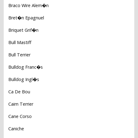
Braco Wire Alem�n
Bret�n Epagnuel
Briquet Grif�n
Bull Mastiff
Bull Terrier
Bulldog Franc�s
Bulldog Ingl�s
Ca De Bou
Cairn Terrier
Cane Corso
Caniche