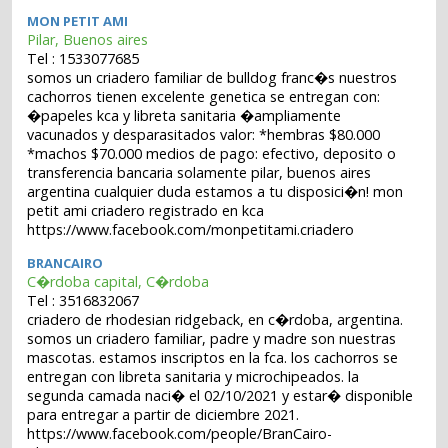
MON PETIT AMI
Pilar, Buenos aires
Tel : 1533077685
somos un criadero familiar de bulldog franc�s nuestros
cachorros tienen excelente genetica se entregan con:
�papeles kca y libreta sanitaria �ampliamente
vacunados y desparasitados valor: *hembras $80.000
*machos $70.000 medios de pago: efectivo, deposito o
transferencia bancaria solamente pilar, buenos aires
argentina cualquier duda estamos a tu disposici�n! mon
petit ami criadero registrado en kca
https://www.facebook.com/monpetitami.criadero
BRANCAIRO
C�rdoba capital, C�rdoba
Tel : 3516832067
criadero de rhodesian ridgeback, en c�rdoba, argentina.
somos un criadero familiar, padre y madre son nuestras
mascotas. estamos inscriptos en la fca. los cachorros se
entregan con libreta sanitaria y microchipeados. la
segunda camada naci� el 02/10/2021 y estar� disponible
para entregar a partir de diciembre 2021.
https://www.facebook.com/people/BranCairo-