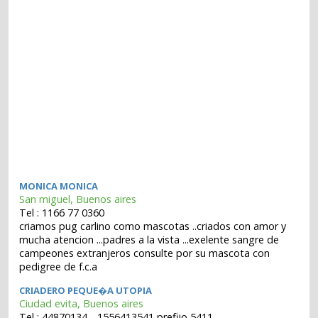
MONICA MONICA
San miguel, Buenos aires
Tel : 1166 77 0360
criamos pug carlino como mascotas ..criados con amor y
mucha atencion ...padres a la vista ...exelente sangre de
campeones extranjeros consulte por su mascota con
pedigree de f.c.a
CRIADERO PEQUE�A UTOPIA
Ciudad evita, Buenos aires
Tel : 44870134 --1556413541 prefijo 5411