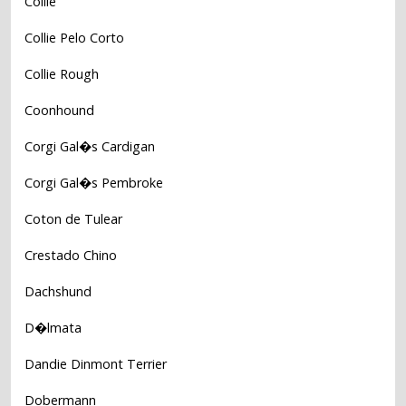
Collie
Collie Pelo Corto
Collie Rough
Coonhound
Corgi Gal�s Cardigan
Corgi Gal�s Pembroke
Coton de Tulear
Crestado Chino
Dachshund
D�lmata
Dandie Dinmont Terrier
Dobermann