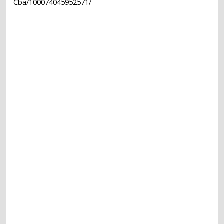
Cba/100074045952571/