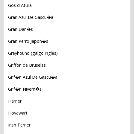
Gos d Atura
Gran Azul De Gascu�a
Gran Dan�s
Gran Perro Japon�s
Greyhound (galgo ingles)
Griffon de Bruselas
Grif�n Azul De Gascu�a
Grif�n Nivern�s
Harrier
Hovawart
Irish Terrier