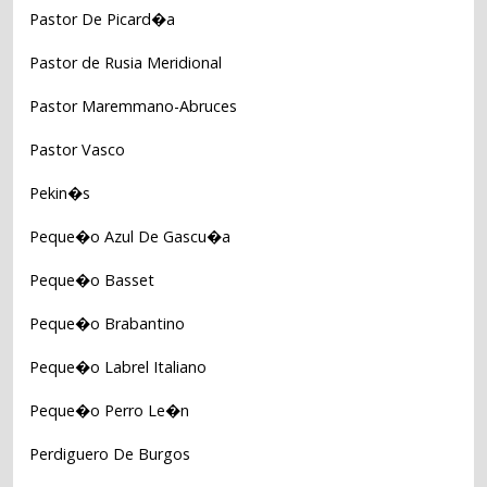
Pastor De Picard�a
Pastor de Rusia Meridional
Pastor Maremmano-Abruces
Pastor Vasco
Pekin�s
Peque�o Azul De Gascu�a
Peque�o Basset
Peque�o Brabantino
Peque�o Labrel Italiano
Peque�o Perro Le�n
Perdiguero De Burgos