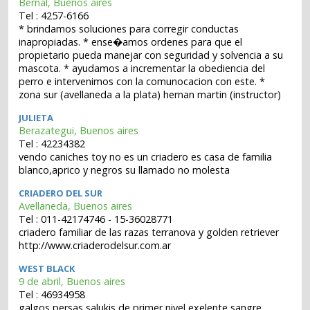
Bernal, Buenos aires
Tel : 4257-6166
* brindamos soluciones para corregir conductas
inapropiadas. * ense�amos ordenes para que el
propietario pueda manejar con seguridad y solvencia a su
mascota. * ayudamos a incrementar la obediencia del
perro e intervenimos con la comunocacion con este. *
zona sur (avellaneda a la plata) hernan martin (instructor)
JULIETA
Berazategui, Buenos aires
Tel : 42234382
vendo caniches toy no es un criadero es casa de familia
blanco,aprico y negros su llamado no molesta
CRIADERO DEL SUR
Avellaneda, Buenos aires
Tel : 011-42174746 - 15-36028771
criadero familiar de las razas terranova y golden retriever
http://www.criaderodelsur.com.ar
WEST BLACK
9 de abril, Buenos aires
Tel : 46934958
galgos persas salukis de primer nivel exelente sangre