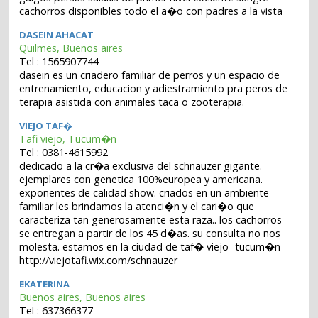
cachorros disponibles todo el a�o con padres a la vista
DASEIN AHACAT
Quilmes, Buenos aires
Tel : 1565907744
dasein es un criadero familiar de perros y un espacio de
entrenamiento, educacion y adiestramiento pra peros de
terapia asistida con animales taca o zooterapia.
VIEJO TAF�
Tafi viejo, Tucum�n
Tel : 0381-4615992
dedicado a la cr�a exclusiva del schnauzer gigante.
ejemplares con genetica 100%europea y americana.
exponentes de calidad show. criados en un ambiente
familiar les brindamos la atenci�n y el cari�o que
caracteriza tan generosamente esta raza.. los cachorros
se entregan a partir de los 45 d�as. su consulta no nos
molesta. estamos en la ciudad de taf� viejo- tucum�n-
http://viejotafi.wix.com/schnauzer
EKATERINA
Buenos aires, Buenos aires
Tel : 637366377