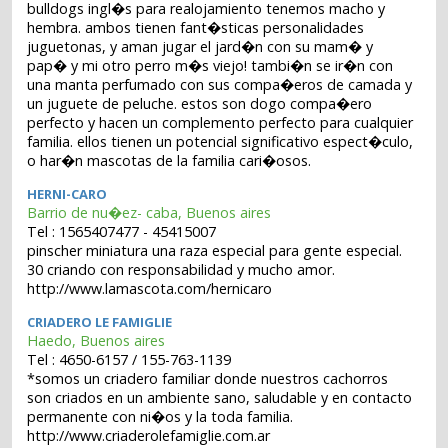
bulldogs ingl�s para realojamiento tenemos macho y
hembra. ambos tienen fant�sticas personalidades
juguetonas, y aman jugar el jard�n con su mam� y
pap� y mi otro perro m�s viejo! tambi�n se ir�n con
una manta perfumado con sus compa�eros de camada y
un juguete de peluche. estos son dogo compa�ero
perfecto y hacen un complemento perfecto para cualquier
familia. ellos tienen un potencial significativo espect�culo,
o har�n mascotas de la familia cari�osos.
HERNI-CARO
Barrio de nu�ez- caba, Buenos aires
Tel : 1565407477 - 45415007
pinscher miniatura una raza especial para gente especial.
30 criando con responsabilidad y mucho amor.
http://www.lamascota.com/hernicaro
CRIADERO LE FAMIGLIE
Haedo, Buenos aires
Tel : 4650-6157 / 155-763-1139
*somos un criadero familiar donde nuestros cachorros
son criados en un ambiente sano, saludable y en contacto
permanente con ni�os y la toda familia.
http://www.criaderolefamiglie.com.ar