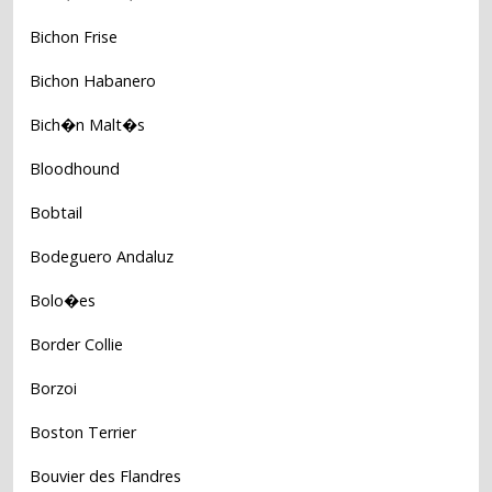
Bichon Frise
Bichon Habanero
Bich�n Malt�s
Bloodhound
Bobtail
Bodeguero Andaluz
Bolo�es
Border Collie
Borzoi
Boston Terrier
Bouvier des Flandres