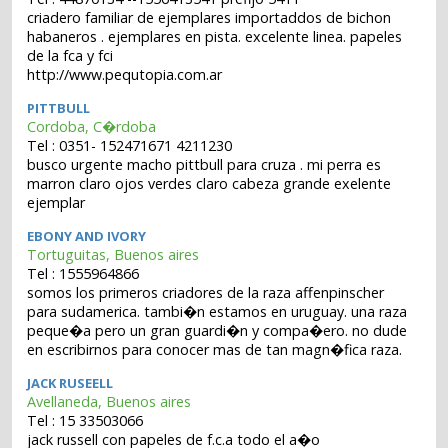
criadero familiar de ejemplares importaddos de bichon
habaneros . ejemplares en pista. excelente linea. papeles
de la fca y fci
http://www.pequtopia.com.ar
PITTBULL
Cordoba, C�rdoba
Tel : 0351- 152471671 4211230
busco urgente macho pittbull para cruza . mi perra es
marron claro ojos verdes claro cabeza grande exelente
ejemplar
EBONY AND IVORY
Tortuguitas, Buenos aires
Tel : 1555964866
somos los primeros criadores de la raza affenpinscher
para sudamerica. tambi�n estamos en uruguay. una raza
peque�a pero un gran guardi�n y compa�ero. no dude
en escribirnos para conocer mas de tan magn�fica raza.
JACK RUSEELL
Avellaneda, Buenos aires
Tel : 15 33503066
jack russell con papeles de f.c.a todo el a�o