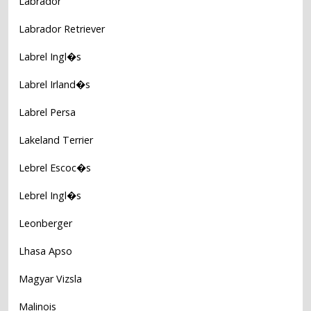
Labrador
Labrador Retriever
Labrel Ingl�s
Labrel Irland�s
Labrel Persa
Lakeland Terrier
Lebrel Escoc�s
Lebrel Ingl�s
Leonberger
Lhasa Apso
Magyar Vizsla
Malinois