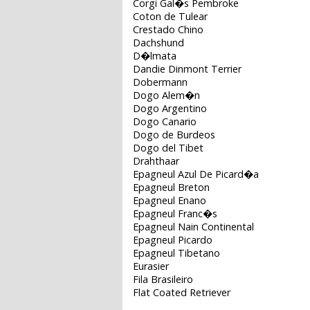
Corgi Gal�s Pembroke
Coton de Tulear
Crestado Chino
Dachshund
D�lmata
Dandie Dinmont Terrier
Dobermann
Dogo Alem�n
Dogo Argentino
Dogo Canario
Dogo de Burdeos
Dogo del Tibet
Drahthaar
Epagneul Azul De Picard�a
Epagneul Breton
Epagneul Enano
Epagneul Franc�s
Epagneul Nain Continental
Epagneul Picardo
Epagneul Tibetano
Eurasier
Fila Brasileiro
Flat Coated Retriever