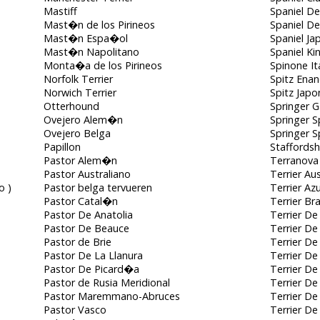
Mastiff
Spaniel D
Mast�n de los Pirineos
Spaniel D
Mast�n Espa�ol
Spaniel J
Mast�n Napolitano
Spaniel Ki
Monta�a de los Pirineos
Spinone It
Norfolk Terrier
Spitz Ena
Norwich Terrier
Spitz Jap
Otterhound
Springer 
Ovejero Alem�n
Springer S
Ovejero Belga
Springer S
Papillon
Staffordshi
Pastor Alem�n
Terranova
Pastor Australiano
Terrier Au
o )
Pastor belga tervueren
Terrier Az
Pastor Catal�n
Terrier Br
Pastor De Anatolia
Terrier D
Pastor De Beauce
Terrier D
Pastor de Brie
Terrier D
Pastor De La Llanura
Terrier De
Pastor De Picard�a
Terrier D
Pastor de Rusia Meridional
Terrier De
Pastor Maremmano-Abruces
Terrier De
Pastor Vasco
Terrier De