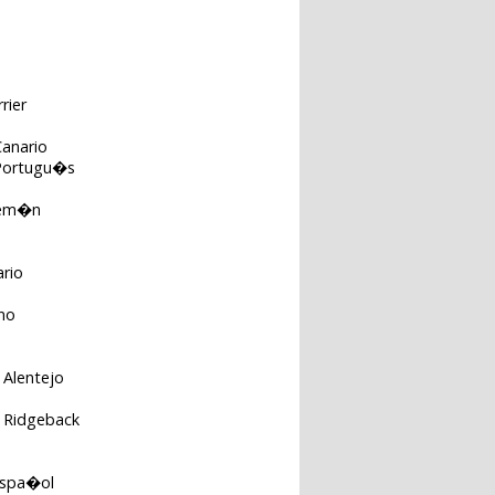
rrier
anario
Portugu�s
lem�n
a
rio
ino
 Alentejo
 Ridgeback
Espa�ol