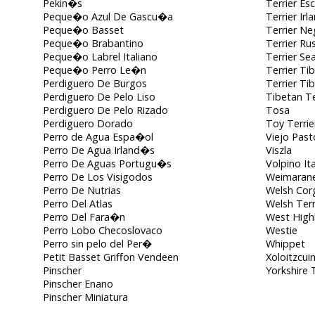
Pekin�s
Terrier Es
Peque�o Azul De Gascu�a
Terrier Ir
Peque�o Basset
Terrier Ne
Peque�o Brabantino
Terrier R
Peque�o Labrel Italiano
Terrier Se
Peque�o Perro Le�n
Terrier Ti
Perdiguero De Burgos
Terrier Ti
Perdiguero De Pelo Liso
Tibetan Te
Perdiguero De Pelo Rizado
Tosa
Perdiguero Dorado
Toy Terrie
Perro de Agua Espa�ol
Viejo Past
Perro De Agua Irland�s
Viszla
Perro De Aguas Portugu�s
Volpino It
Perro De Los Visigodos
Weimaran
Perro De Nutrias
Welsh Cor
Perro Del Atlas
Welsh Terr
Perro Del Fara�n
West Highl
Perro Lobo Checoslovaco
Westie
Perro sin pelo del Per�
Whippet
Petit Basset Griffon Vendeen
Xoloitzcuin
Pinscher
Yorkshire T
Pinscher Enano
Pinscher Miniatura