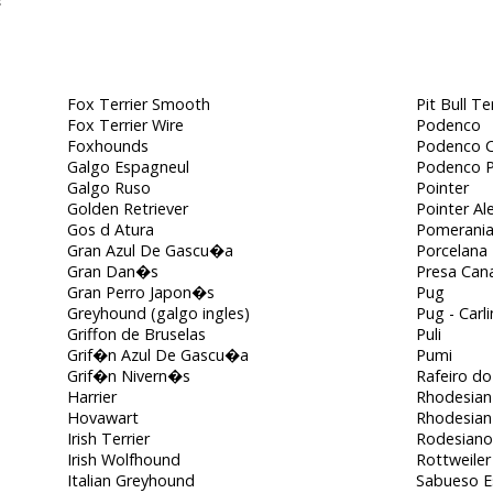
s
Fox Terrier Smooth
Pit Bull Te
Fox Terrier Wire
Podenco
Foxhounds
Podenco C
Galgo Espagneul
Podenco 
Galgo Ruso
Pointer
Golden Retriever
Pointer A
Gos d Atura
Pomerani
Gran Azul De Gascu�a
Porcelana
Gran Dan�s
Presa Cana
Gran Perro Japon�s
Pug
Greyhound (galgo ingles)
Pug - Carl
Griffon de Bruselas
Puli
Grif�n Azul De Gascu�a
Pumi
Grif�n Nivern�s
Rafeiro do
Harrier
Rhodesian
Hovawart
Rhodesian
Irish Terrier
Rodesiano
Irish Wolfhound
Rottweiler
Italian Greyhound
Sabueso 