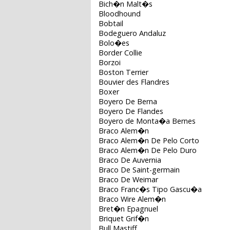
Bich�n Malt�s
Bloodhound
Bobtail
Bodeguero Andaluz
Bolo�es
Border Collie
Borzoi
Boston Terrier
Bouvier des Flandres
Boxer
Boyero De Berna
Boyero De Flandes
Boyero de Monta�a Bernes
Braco Alem�n
Braco Alem�n De Pelo Corto
Braco Alem�n De Pelo Duro
Braco De Auvernia
Braco De Saint-germain
Braco De Weimar
Braco Franc�s Tipo Gascu�a
Braco Wire Alem�n
Bret�n Epagnuel
Briquet Grif�n
Bull Mastiff