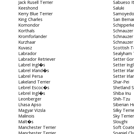
Jack Rusell Terrier
Sabueso It
Keeshond
Saluki
Kerry Blue Terrier
Samoyed
King Charles
San Berna
Komondor
Schipperk
Korthals
Schnauzer
Kromforlander
Schnauzer 
Kurzhaar
Schnauzer
Kuvasz
Scottish Te
Labrador
Sealyham T
Labrador Retriever
Setter Go
Labrel Ingl�s
Setter Ing
Labrel Irland�s
Setter Irl
Labrel Persa
Setter Irl
Lakeland Terrier
Shar-Pei
Lebrel Escoc�s
Shetland 
Lebrel Ingl�s
Shiba Inu
Leonberger
Shih-Tzu
Lhasa Apso
Siberian H
Magyar Vizsla
Silky Terrie
Malinois
Sky Terrier
Malt�s
Sloughi
Manchester Terrier
Soft Coat
Manchester Terrier
Spaniel C