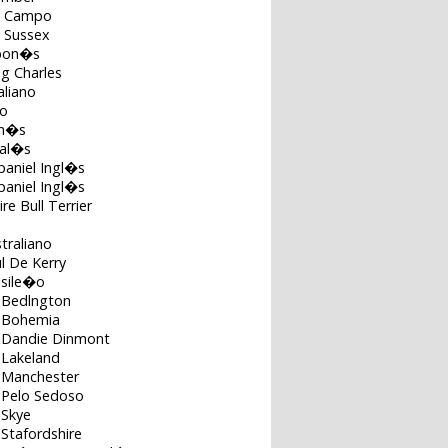
e Campo
e Sussex
apon�s
ng Charles
aliano
no
on�s
Gal�s
paniel Ingl�s
paniel Ingl�s
re Bull Terrier
straliano
ul De Kerry
asile�o
e Bedlngton
e Bohemia
e Dandie Dinmont
 Lakeland
e Manchester
 Pelo Sedoso
 Skye
 Stafordshire