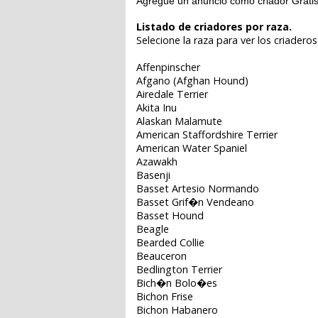
Agregue un anuncio como criador Grati
Listado de criadores por raza.
Selecione la raza para ver los criaderos
Affenpinscher
Afgano (Afghan Hound)
Airedale Terrier
Akita Inu
Alaskan Malamute
American Staffordshire Terrier
American Water Spaniel
Azawakh
Basenji
Basset Artesio Normando
Basset Grif�n Vendeano
Basset Hound
Beagle
Bearded Collie
Beauceron
Bedlington Terrier
Bich�n Bolo�es
Bichon Frise
Bichon Habanero