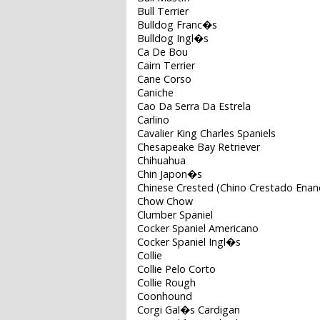
Bull Terrier
Bulldog Franc�s
Bulldog Ingl�s
Ca De Bou
Cairn Terrier
Cane Corso
Caniche
Cao Da Serra Da Estrela
Carlino
Cavalier King Charles Spaniels
Chesapeake Bay Retriever
Chihuahua
Chin Japon�s
Chinese Crested (Chino Crestado Enan
Chow Chow
Clumber Spaniel
Cocker Spaniel Americano
Cocker Spaniel Ingl�s
Collie
Collie Pelo Corto
Collie Rough
Coonhound
Corgi Gal�s Cardigan