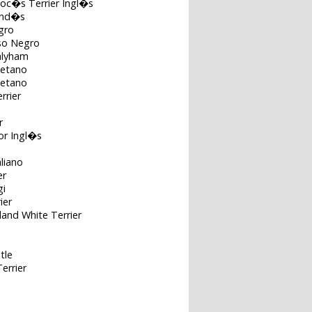
coc�s Terrier Ingl�s
land�s
gro
uso Negro
alyham
betano
betano
rrier
r
or Ingl�s
aliano
er
gi
ier
and White Terrier
tle
errier