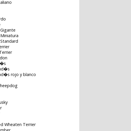
aliano
o
rdo
e
 Gigante
Miniatura
 Standard
rrier
errier
rdon
l�s
and�s
and�s rojo y blanco
Sheepdog
usky
r
ed Wheaten Terrier
lumber