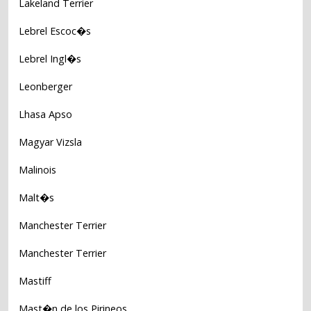
Lakeland Terrier
Lebrel Escoc�s
Lebrel Ingl�s
Leonberger
Lhasa Apso
Magyar Vizsla
Malinois
Malt�s
Manchester Terrier
Manchester Terrier
Mastiff
Mast�n de los Pirineos