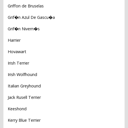
Griffon de Bruselas
Grif�n Azul De Gascu�a
Grif�n Nivern�s
Harrier
Hovawart
Irish Terrier
Irish Wolfhound
Italian Greyhound
Jack Rusell Terrier
Keeshond
Kerry Blue Terrier