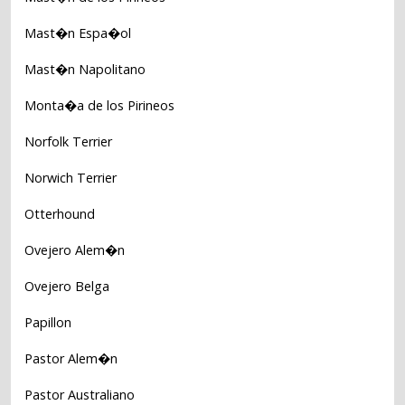
Mast�n Espa�ol
Mast�n Napolitano
Monta�a de los Pirineos
Norfolk Terrier
Norwich Terrier
Otterhound
Ovejero Alem�n
Ovejero Belga
Papillon
Pastor Alem�n
Pastor Australiano