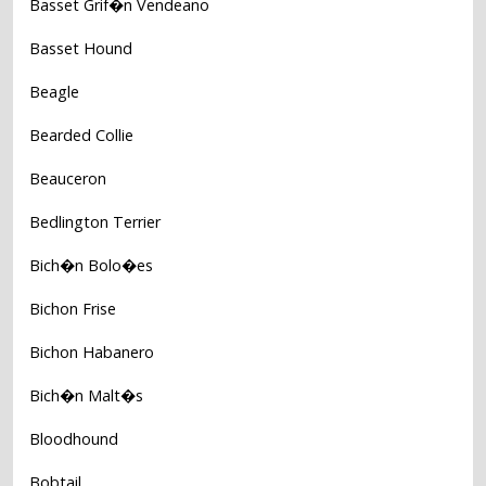
Basset Grif�n Vendeano
Basset Hound
Beagle
Bearded Collie
Beauceron
Bedlington Terrier
Bich�n Bolo�es
Bichon Frise
Bichon Habanero
Bich�n Malt�s
Bloodhound
Bobtail