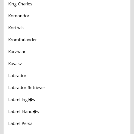
King Charles
Komondor
Korthals
Kromforlander
Kurzhaar
Kuvasz
Labrador
Labrador Retriever
Labrel Ingl�s
Labrel Irland�s
Labrel Persa