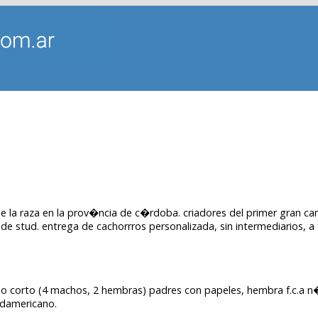
de la raza en la prov�ncia de c�rdoba. criadores del primer gran c
de stud. entrega de cachorrros personalizada, sin intermediarios, 
elo corto (4 machos, 2 hembras) padres con papeles, hembra f.c.a 
udamericano.