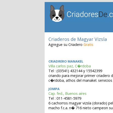
Criaderos de Magyar Vizsla
Agregue su Criadero
Gratis
CRIADRERO MANAKEL
Villa carlos paz, C�rdoba
Tel : (03541) 432144 y 15542399
criando para mejorar primer criadero 
c�rdoba, athos del manakel. servicios 
JOMPA
Cap. fed., Buenos aires
Tel : 011-4581-5979
6 cachorros magyar vizsla (dorado) p
macho f.c.a. n� 716 nieto campeon s