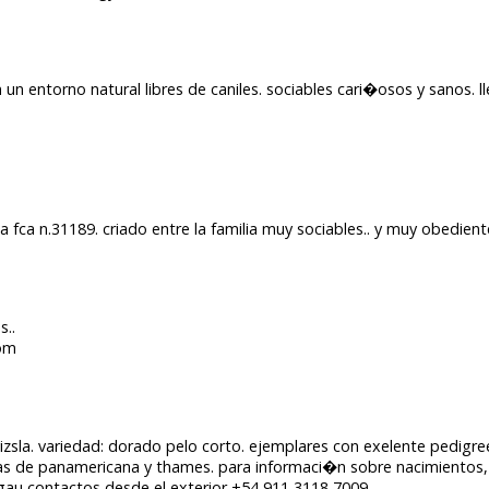
 un entorno natural libres de caniles. sociables cari�osos y sanos. 
a fca n.31189. criado entre la familia muy sociables.. y muy obediente
s..
com
vizsla. variedad: dorado pelo corto. ejemplares con exelente pedigre
as de panamericana y thames. para informaci�n sobre nacimientos, fo
gau contactos desde el exterior +54 911 3118 7009