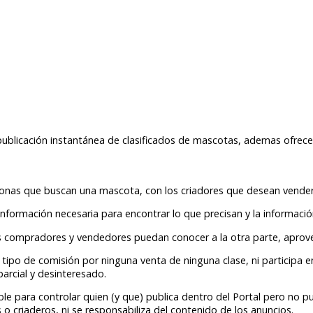
publicación instantánea de clasificados de mascotas, ademas ofrece
rsonas que buscan una mascota, con los criadores que desean vender
información necesaria para encontrar lo que precisan y la informaci
s compradores y vendedores puedan conocer a la otra parte, aprove
tipo de comisión por ninguna venta de ninguna clase, ni participa 
parcial y desinteresado.
le para controlar quien (y que) publica dentro del Portal pero no pu
 o criaderos, ni se responsabiliza del contenido de los anuncios.