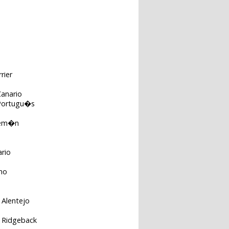
rrier
anario
Portugu�s
lem�n
a
rio
ino
 Alentejo
 Ridgeback