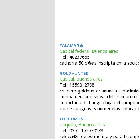
YALAMAN�
Capital federal, Buenos aires
Tel : 48237666
cachorra 50 d�as inscripta en la socie
GOLDHUNTER
Capital, Buenos aires
Tel : 1559812798
criadero goldhunter anuncia el nacim
latinoamericano shova del crehuatun u
importada de hungria hija del campeon
caribe (uruguay) y numerosas colocacio
EUTHUMUS
Unquillo, Buenos aires
Tel : 0351-155570183
selecci�n de estructura y para trabaj