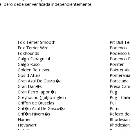
a, pero debe ser verificada independientemente.
s
Fox Terrier Smooth
Pit Bull Te
Fox Terrier Wire
Podenco
Foxhounds
Podenco C
Galgo Espagneul
Podenco 
Galgo Ruso
Pointer
Golden Retriever
Pointer A
Gos d Atura
Pomerani
Gran Azul De Gascu�a
Porcelana
Gran Dan�s
Presa Cana
Gran Perro Japon�s
Pug
Greyhound (galgo ingles)
Pug - Carl
Griffon de Bruselas
Puli
Grif�n Azul De Gascu�a
Pumi
Grif�n Nivern�s
Rafeiro do
Harrier
Rhodesian
Hovawart
Rhodesian