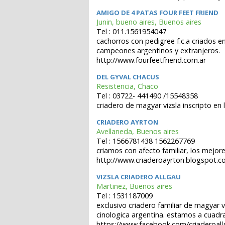
AMIGO DE 4 PATAS FOUR FEET FRIEND
Junin, bueno aires, Buenos aires
Tel : 011.1561954047
cachorros con pedigree f.c.a criados en
campeones argentinos y extranjeros.
http://www.fourfeetfriend.com.ar
DEL GYVAL CHACUS
Resistencia, Chaco
Tel : 03722- 441490 /15548358
criadero de magyar vizsla inscripto en l
CRIADERO AYRTON
Avellaneda, Buenos aires
Tel : 1566781438 1562267769
criamos con afecto familiar, los mejore
http://www.criaderoayrton.blogspot.
VIZSLA CRIADERO ALLGAU
Martinez, Buenos aires
Tel : 1531187009
exclusivo criadero familiar de magyar 
cinologica argentina. estamos a cuadr
https://www.facebook.com/criaderoall