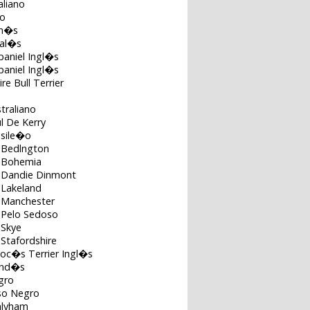
aliano
no
on�s
Gal�s
paniel Ingl�s
paniel Ingl�s
re Bull Terrier
straliano
ul De Kerry
asile�o
e Bedlngton
e Bohemia
e Dandie Dinmont
 Lakeland
e Manchester
 Pelo Sedoso
 Skye
 Stafordshire
coc�s Terrier Ingl�s
land�s
gro
uso Negro
alyham