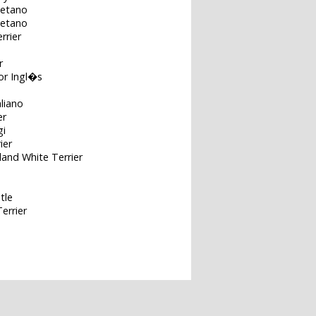
betano
betano
rrier
r
or Ingl�s
aliano
er
gi
ier
and White Terrier
tle
errier