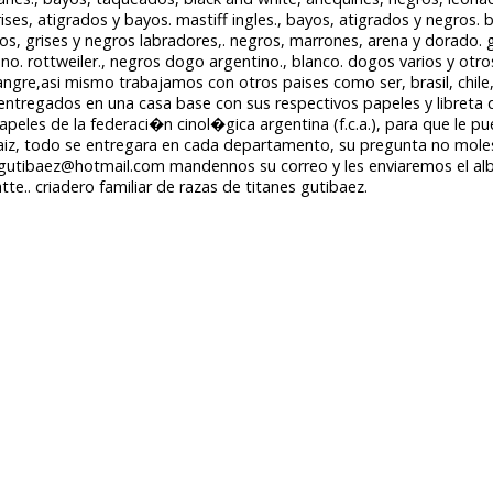
ises, atigrados y bayos. mastiff ingles., bayos, atigrados y negros. 
os, grises y negros labradores,. negros, marrones, arena y dorado. g
no. rottweiler., negros dogo argentino., blanco. dogos varios y otro
angre,asi mismo trabajamos con otros paises como ser, brasil, chil
ntregados en una casa base con sus respectivos papeles y libreta 
peles de la federaci�n cinol�gica argentina (f.c.a.), para que le pu
iz, todo se entregara en cada departamento, su pregunta no moles
_gutibaez@hotmail.com mandennos su correo y les enviaremos el al
e.. criadero familiar de razas de titanes gutibaez.