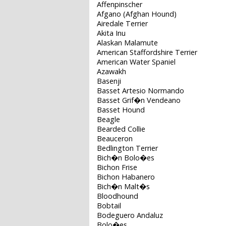
Affenpinscher
Afgano (Afghan Hound)
Airedale Terrier
Akita Inu
Alaskan Malamute
American Staffordshire Terrier
American Water Spaniel
Azawakh
Basenji
Basset Artesio Normando
Basset Grif�n Vendeano
Basset Hound
Beagle
Bearded Collie
Beauceron
Bedlington Terrier
Bich�n Bolo�es
Bichon Frise
Bichon Habanero
Bich�n Malt�s
Bloodhound
Bobtail
Bodeguero Andaluz
Bolo�es