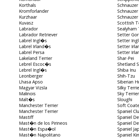
Korthals
Schnauzer
Kromforlander
Schnauzer 
Kurzhaar
Schnauzer
Kuvasz
Scottish Te
Labrador
Sealyham T
Labrador Retriever
Setter Go
Labrel Ingl�s
Setter Ing
Labrel Irland�s
Setter Irl
Labrel Persa
Setter Irl
Lakeland Terrier
Shar-Pei
Lebrel Escoc�s
Shetland 
Lebrel Ingl�s
Shiba Inu
Leonberger
Shih-Tzu
Lhasa Apso
Siberian H
Magyar Vizsla
Silky Terrie
Malinois
Sky Terrier
Malt�s
Sloughi
Manchester Terrier
Soft Coat
Manchester Terrier
Spaniel C
Mastiff
Spaniel D
Mast�n de los Pirineos
Spaniel D
Mast�n Espa�ol
Spaniel J
Mast�n Napolitano
Spaniel Ki