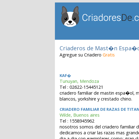
Criaderos de Mast�n Espa�
Agregue su Criadero
Gratis
KAF�
Tunuyan, Mendoza
Tel : 02622-15445121
criadero familiar de mastin espa�ol, 
blancos, yorkshire y crestado chino.
CRIADERO FAMILIAR DE RAZAS DE TITA
Wilde, Buenos aires
Tel : 1558945962
nosotros somos del criadero familiar d
dedicamos a criar las razas mas grand
dia a dia con ejemplares como; gran da