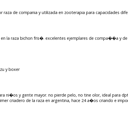
ejor raza de compania y utilizada en zooterapia para capacidades dif
sta en la raza bichon fris�. excelentes ejemplares de compa��a y d
tzu y boxer
ra ni�os y gente mayor. no pierde pelo, no tine olor, ideal para d
rimer criadero de la raza en argentina, hace 24 a�os criando e imp