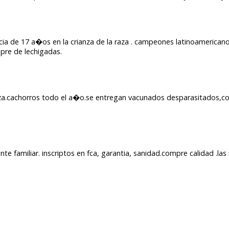
ia de 17 a�os en la crianza de la raza . campeones latinoamericano
pre de lechigadas.
 raza.cachorros todo el a�o.se entregan vacunados desparasitados,co
e familiar. inscriptos en fca, garantia, sanidad.compre calidad .las