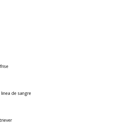
frise
e linea de sangre
triever