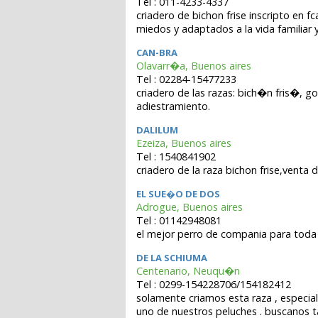
Tel : 011-4233-4337
criadero de bichon frise inscripto en f
miedos y adaptados a la vida familiar
CAN-BRA
Olavarr�a, Buenos aires
Tel : 02284-15477233
criadero de las razas: bich�n fris�, 
adiestramiento.
DALILUM
Ezeiza, Buenos aires
Tel : 1540841902
criadero de la raza bichon frise,venta
EL SUE�O DE DOS
Adrogue, Buenos aires
Tel : 01142948081
el mejor perro de compania para toda l
DE LA SCHIUMA
Centenario, Neuqu�n
Tel : 0299-154228706/154182412
solamente criamos esta raza , especial
uno de nuestros peluches . buscanos 