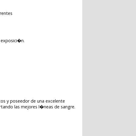
erentes
e exposici�n.
ptos y poseedor de una excelente
ortando las mejores l�neas de sangre.