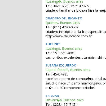
Ituzaing�, Buenos aires
Tel : 4621-8839 15-51473260
criadero familiar de bichon frise,la m
CRIADERO DEL INCANTO
Quilmes, Buenos aires
Tel : (011) 4280-0502
criadero inscripto en la fca especiali
http://www.delincanto.com.ar
THE UNIT
Ituzaingo, Buenos aires
Tel : 15 3 669 4681
cachorritos excelentes....tambien shih 
SUSANA IZQUIERDO
Capital federal, Buenos aires
Tel : 45434985
excelente perro de compa�ia, ideal pa
salud lo hace un perro muy longevo. p
m�s de 20 campeones criados.
BRISDAN
Olavarr�a, Buenos aires
Tel : 02284-15471511