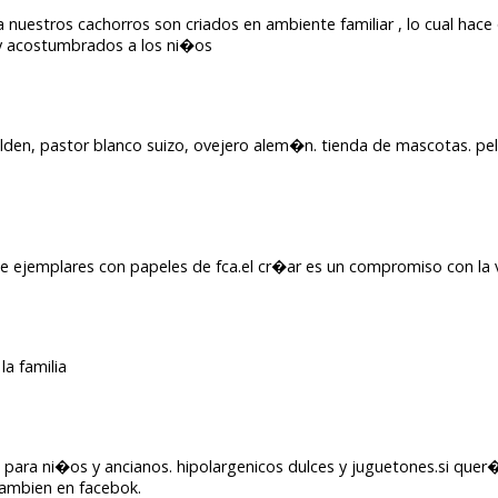
ca nuestros cachorros son criados en ambiente familiar , lo cual hace
 y acostumbrados a los ni�os
golden, pastor blanco suizo, ovejero alem�n. tienda de mascotas. 
 de ejemplares con papeles de fca.el cr�ar es un compromiso con la 
a familia
 para ni�os y ancianos. hipolargenicos dulces y juguetones.si quer
tambien en facebok.