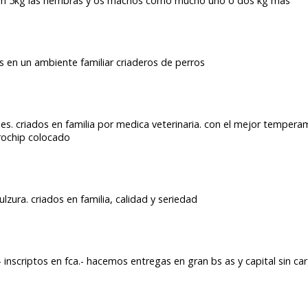
san 5kg las hembras y os machos como mucho uno o dos kg mas
dos en un ambiente familiar criaderos de perros
. criados en familia por medica veterinaria. con el mejor tempera
crochip colocado
zura. criados en familia, calidad y seriedad
- inscriptos en fca.- hacemos entregas en gran bs as y capital sin car