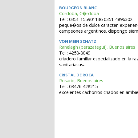
BOURGEON BLANC
Cordoba, C�rdoba
Tel : 0351-155901136 0351-4896302
peque�os de dulce caracter. experienc
campeones argentinos. dispongo siem
VON MEIN SCHATZ
Ranelagh (berazategui), Buenos aires
Tel : 4258-8049
criadero familiar especializado en la
sanitariasusa
CRISTAL DE ROCA
Rosario, Buenos aires
Tel : 03476-428215
excelentes cachorros criados en ambient