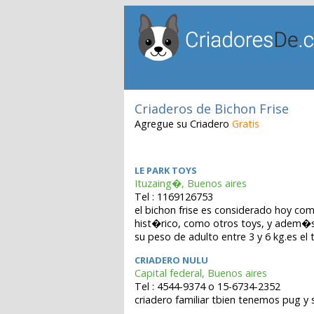
Criaderos de Bichon Frise
Agregue su Criadero
Gratis
LE PARK TOYS
Ituzaing�, Buenos aires
Tel : 1169126753
el bichon frise es considerado hoy co
hist�rico, como otros toys, y adem�s
su peso de adulto entre 3 y 6 kg.es el
CRIADERO NULU
Capital federal, Buenos aires
Tel : 4544-9374 o 15-6734-2352
criadero familiar tbien tenemos pug y 