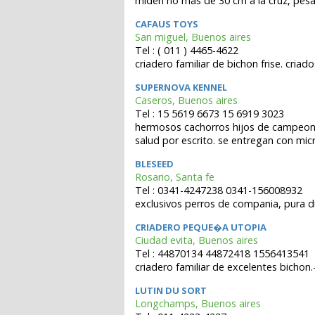
miden no mas de 30 cm a la cruz, pe
CAFAUS TOYS
San miguel, Buenos aires
Tel : ( 011 ) 4465-4622
criadero familiar de bichon frise. cria
SUPERNOVA KENNEL
Caseros, Buenos aires
Tel : 15 5619 6673 15 6919 3023
hermosos cachorros hijos de campeones
salud por escrito. se entregan con mi
BLESEED
Rosario, Santa fe
Tel : 0341-4247238 0341-156008932
exclusivos perros de compania, pura dul
CRIADERO PEQUE�A UTOPIA
Ciudad evita, Buenos aires
Tel : 44870134 44872418 1556413541
criadero familiar de excelentes bichon.
LUTIN DU SORT
Longchamps, Buenos aires