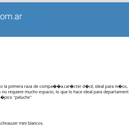
mo la primera raza de compa��a.car�cter d�cil, ideal para ni�os, 
 no requiere mucho espacio, lo que lo hace ideal para departamen
 t�pico "peluche"
schnauzer mini blancos.