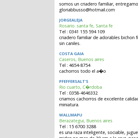
somos un criadero familiar, entregamo
gloriabbusso@hotmail.com
JORGEALEJA
Rosario. santa fe, Santa fe
Tel : 0341 155 594 109
criadero familiar de adorables bichon
sin caniles.
COSTA GAIA
Caseros, Buenos aires
Tel : 4654-8754
cachorros todo el a�o
PFEFFERSALT'S
Rio cuarto, C�rdoba
Tel : 0358-4646332
criamos cachorros de excelente calida
miniatura.
WALLMAPU
Berazategui, Buenos aires
Tel : 15 6700 3288
es una raza inteligente, sociable, jugu