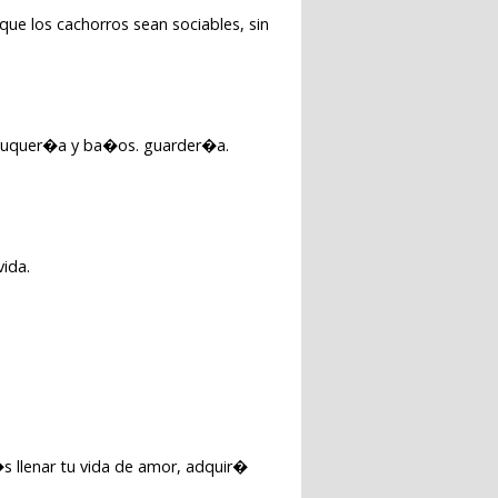
 que los cachorros sean sociables, sin
peluquer�a y ba�os. guarder�a.
vida.
�s llenar tu vida de amor, adquir�