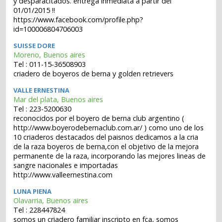
y desparacitados. entrega inmediata a partir del
01/01/2015 !!
https://www.facebook.com/profile.php?
id=100006804706003
SUISSE DORE
Moreno, Buenos aires
Tel : 011-15-36508903
criadero de boyeros de berna y golden retrievers
VALLE ERNESTINA
Mar del plata, Buenos aires
Tel : 223-5200630
reconocidos por el boyero de berna club argentino (
http://www.boyerodebernaclub.com.ar/ ) como uno de los
10 criaderos destacados del paisnos dedicamos a la cria
de la raza boyeros de berna,con el objetivo de la mejora
permanente de la raza, incorporando las mejores lineas de
sangre nacionales e importadas
http://www.valleernestina.com
LUNA PIENA
Olavarria, Buenos aires
Tel : 228447824
somos un criadero familiar inscripto en fca, somos