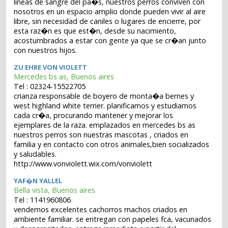
lineas de sangre del pa�s, nuestros perros conviven con
nosotros en un espacio amplio donde pueden vivir al aire
libre, sin necesidad de caniles o lugares de encierre, por
esta raz�n es que est�n, desde su nacimiento,
acostumbrados a estar con gente ya que se cr�an junto
con nuestros hijos.
ZU EHRE VON VIOLETT
Mercedes bs as, Buenos aires
Tel : 02324-15522705
crianza responsable de boyero de monta�a bernes y
west highland white terrier. planificamos y estudiamos
cada cr�a, procurando mantener y mejorar los
ejemplares de la raza. emplazados en mercedes bs as
nuestros perros son nuestras mascotas , criados en
familia y en contacto con otros animales,bien socializados
y saludables.
http://www.vonviolett.wix.com/vonviolett
YAF�N YALLEL
Bella vista, Buenos aires
Tel : 1141960806
vendemos excelentes cachorros machos criados en
ambiente familiar. se entregan con papeles fca, vacunados