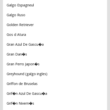
Galgo Espagneul
Galgo Ruso
Golden Retriever
Gos d Atura
Gran Azul De Gascu�a
Gran Dan�s
Gran Perro Japon�s
Greyhound (galgo ingles)
Griffon de Bruselas
Grif�n Azul De Gascu�a
Grif�n Nivern�s