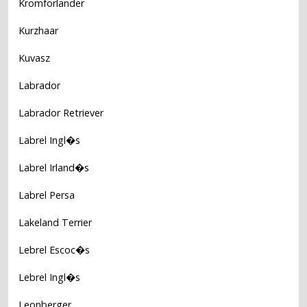
Kromforlander
Kurzhaar
Kuvasz
Labrador
Labrador Retriever
Labrel Ingl�s
Labrel Irland�s
Labrel Persa
Lakeland Terrier
Lebrel Escoc�s
Lebrel Ingl�s
Leonberger