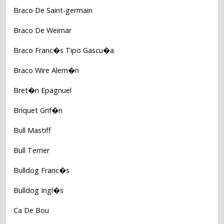
Braco De Saint-germain
Braco De Weimar
Braco Franc�s Tipo Gascu�a
Braco Wire Alem�n
Bret�n Epagnuel
Briquet Grif�n
Bull Mastiff
Bull Terrier
Bulldog Franc�s
Bulldog Ingl�s
Ca De Bou