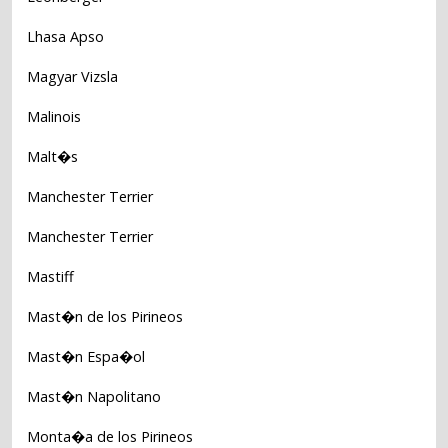
Lhasa Apso
Magyar Vizsla
Malinois
Malt�s
Manchester Terrier
Manchester Terrier
Mastiff
Mast�n de los Pirineos
Mast�n Espa�ol
Mast�n Napolitano
Monta�a de los Pirineos