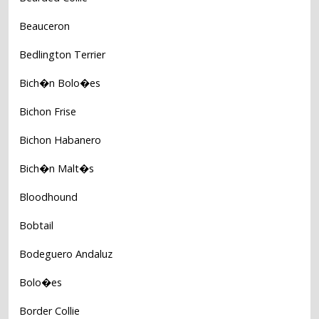
Beauceron
Bedlington Terrier
Bich�n Bolo�es
Bichon Frise
Bichon Habanero
Bich�n Malt�s
Bloodhound
Bobtail
Bodeguero Andaluz
Bolo�es
Border Collie