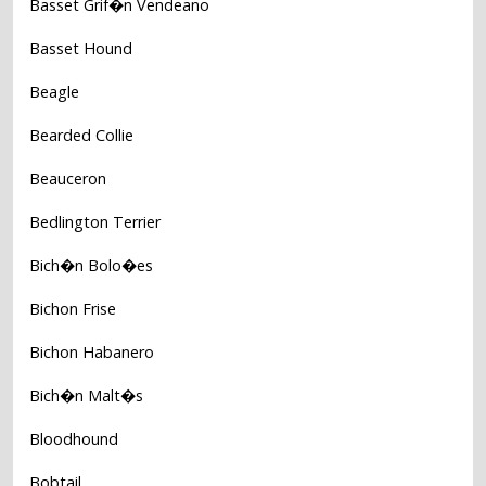
Basset Grif�n Vendeano
Basset Hound
Beagle
Bearded Collie
Beauceron
Bedlington Terrier
Bich�n Bolo�es
Bichon Frise
Bichon Habanero
Bich�n Malt�s
Bloodhound
Bobtail