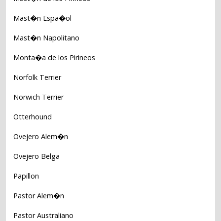
Mast�n Espa�ol
Mast�n Napolitano
Monta�a de los Pirineos
Norfolk Terrier
Norwich Terrier
Otterhound
Ovejero Alem�n
Ovejero Belga
Papillon
Pastor Alem�n
Pastor Australiano