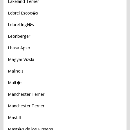
Lakeland Terrier
Lebrel Escoc�s
Lebrel Ingl�s
Leonberger
Lhasa Apso
Magyar Vizsla
Malinois
Malt�s
Manchester Terrier
Manchester Terrier
Mastiff
Mast�n de los Pirineos