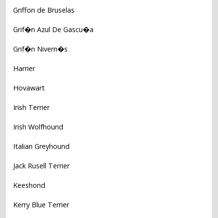
Griffon de Bruselas
Grif�n Azul De Gascu�a
Grif�n Nivern�s
Harrier
Hovawart
Irish Terrier
Irish Wolfhound
Italian Greyhound
Jack Rusell Terrier
Keeshond
Kerry Blue Terrier