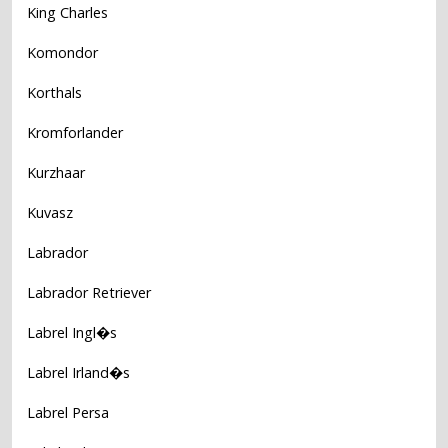
King Charles
Komondor
Korthals
Kromforlander
Kurzhaar
Kuvasz
Labrador
Labrador Retriever
Labrel Ingl�s
Labrel Irland�s
Labrel Persa