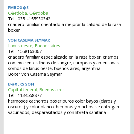
FMBOX�S
C�rdoba, C�rdoba
Tel : 0351-155930342
criadero familiar orientado a mejorar la calidad de la raza
boxer
VON CASEMA SEYMAR
Lanus oeste, Buenos aires
Tel : 1558163067
criadero familiar especializado en la raza boxer, criamos
con excelentes lineas de sangre, europeas y americanas,
somos de lanus oeste, buenos aires, argentina.
Boxer Von Casema Seymar
B�XERS SOFI
Capital federal, Buenos aires
Tel : 1134558877
hermosos cachorros boxer puros color bayos (claros y
oscuros) y color blanco. hembras y machos. se entregan
vacunados, desparasitados y con libreta sanitaria