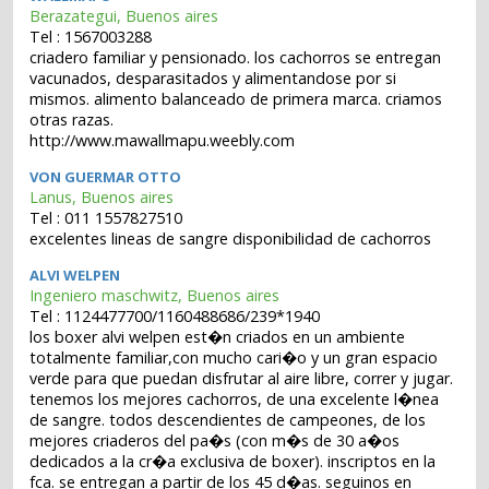
Berazategui, Buenos aires
Tel : 1567003288
criadero familiar y pensionado. los cachorros se entregan
vacunados, desparasitados y alimentandose por si
mismos. alimento balanceado de primera marca. criamos
otras razas.
http://www.mawallmapu.weebly.com
VON GUERMAR OTTO
Lanus, Buenos aires
Tel : 011 1557827510
excelentes lineas de sangre disponibilidad de cachorros
ALVI WELPEN
Ingeniero maschwitz, Buenos aires
Tel : 1124477700/1160488686/239*1940
los boxer alvi welpen est�n criados en un ambiente
totalmente familiar,con mucho cari�o y un gran espacio
verde para que puedan disfrutar al aire libre, correr y jugar.
tenemos los mejores cachorros, de una excelente l�nea
de sangre. todos descendientes de campeones, de los
mejores criaderos del pa�s (con m�s de 30 a�os
dedicados a la cr�a exclusiva de boxer). inscriptos en la
fca. se entregan a partir de los 45 d�as. seguinos en