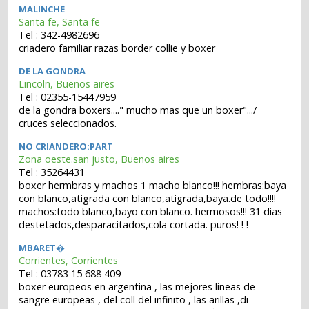
MALINCHE
Santa fe, Santa fe
Tel : 342-4982696
criadero familiar razas border collie y boxer
DE LA GONDRA
Lincoln, Buenos aires
Tel : 02355-15447959
de la gondra boxers...." mucho mas que un boxer".../
cruces seleccionados.
NO CRIANDERO:PART
Zona oeste.san justo, Buenos aires
Tel : 35264431
boxer hermbras y machos 1 macho blanco!!! hembras:baya
con blanco,atigrada con blanco,atigrada,baya.de todo!!!!
machos:todo blanco,bayo con blanco. hermosos!!! 31 dias
destetados,desparacitados,cola cortada. puros! ! !
MBARET�
Corrientes, Corrientes
Tel : 03783 15 688 409
boxer europeos en argentina , las mejores lineas de
sangre europeas , del coll del infinito , las arillas ,di