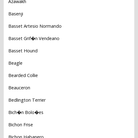
Azawakh
Basenji
Basset Artesio Normando
Basset Grif�n Vendeano
Basset Hound
Beagle
Bearded Collie
Beauceron
Bedlington Terrier
Bich�n Bolo�es
Bichon Frise
Bichon Habanero