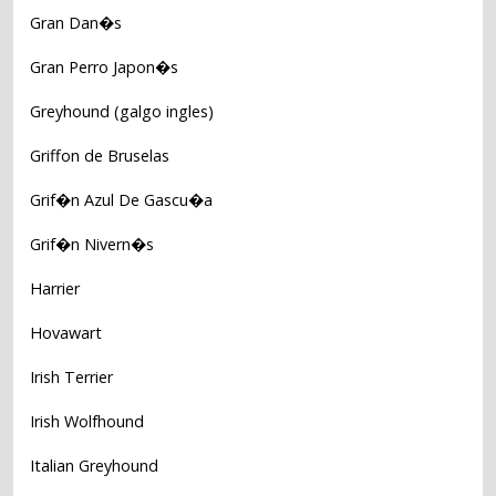
Gran Dan�s
Gran Perro Japon�s
Greyhound (galgo ingles)
Griffon de Bruselas
Grif�n Azul De Gascu�a
Grif�n Nivern�s
Harrier
Hovawart
Irish Terrier
Irish Wolfhound
Italian Greyhound