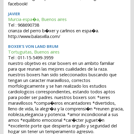
facebook!
JAVIER
Murcia-espa�a, Buenos aires
Tel : 968690738
crianza del perro b�xer y carlinos en espa�a.
http://www.balasvilla.com/
BOXER'S VON LAND BRUM
Tortuguitas, Buenos aires
Tel : 011-15-5499-3959
nuestro objetivo es criar boxers en un ambito familiar
para que reunan las mejores cualidades de la raza.
nuestros boxers han sido seleccionados buscando que
tengan un caracter maravilloso, correctos
morfologicamente y se han realizado los estudios
cardiologicos correspondientes, estando todos aptos
para poder ser padres. nuestros boxers son: *seres
maravillosos *compa�eros encantadores *divertidos,
lleno de vida, la alegr�a y la comprensi�n *reunen gracia,
nobleza,elegancia y potencia. *amor incondicional a sus
amos *equilibrio emocional *car�cter juguet�n
*excelente porte que despierta orgullo y seguridad del
hogar sin tener un temperamento agresivo.