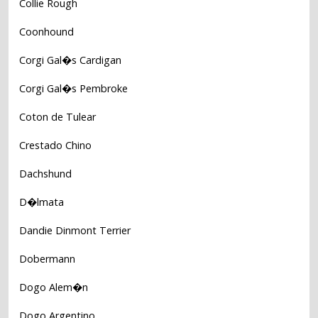
Collie Rough
Coonhound
Corgi Gal�s Cardigan
Corgi Gal�s Pembroke
Coton de Tulear
Crestado Chino
Dachshund
D�lmata
Dandie Dinmont Terrier
Dobermann
Dogo Alem�n
Dogo Argentino