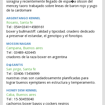
soragna y recientemente llegado de espa�a olsson del
mencey taoro trabajado sobre lineas de baron rojo y yugo
de la cardomare
ARGENTANGO KENNEL
Rosario, Santa fe
Tel : 054+0341+4589161
boxer y bullmastiff. calidad y tipicidad. criadero dedicado
a preservar el estandar, el genotipo y el fonotipo.
MOSSIN NAGAN
Campana, Buenos aires
Tel : 03489-420445
criadores de la raza boxer en argentina
D�SANTIS
San jorge, Santa fe
Tel : 03406-15456999
nuestras crias son cuidadosamente planificadas para
lograr buenos ejemplares en estructura y temperamento.
HONEY DEW KENNEL
Caba, Buenos aires
Tel : 15-50455040
cachorros boxer bayos y cockers negros