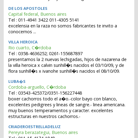
DE LOS APOSTOLES
Capital federal, Buenos aires
Tel : 011-4941 3422 011-4305 5141
excelensia en la raza no somos fabricantes te invito a
conocernos ...
VILLA HEROICA
Rio cuarto, C�rdoba
Tel : 0358-4636252; 0261-155687897
presentamos la 2 nuevas lechigadas, hijos de nazarena de
la villa heroica x calvin sunhill�s nacidos el 03/10/09, y de
flora sunhill�s x ivanohe sunhill�s nacidos el 08/10/09.
LUBA�S
Cordoba-arguello, C�rdoba
Tel : 03543-425372/0351-156227448
boxer cachorros todo el a�o.-color bayo con blanco,
excelentes pedigrees y lineas de sangre.- linea americana.
muy buenos temperamentos y caracter. excelentes
estructuras en nuestros cachorros.-
CRIADEROESTRELLADELUZ
Pereyra berazategui, Buenos aires