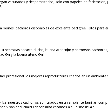
tregan vacunados y desparasitados, solo con papeles de federacion, 
R
bernes, cachoros disponibles de excelente pedigree, listos para ent
 si necesitas sacarte dudas, buena atenci�n y hermosos cachorros,
aci�n y la buena atenci�n!!
idad profesional. los mejores reproductores criados en un ambiente f
o fca. nuestros cachorros son criados en un ambiente familiar, com
ea y sanidad. cualquier consulta estamos a su disposici�n.