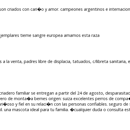
 son criados con cari�o y amor. campeones argentinos e internacion
s ejemplares tieme sangre europea amamos esta raza
a la venta, padres libre de displacia, tatuados, c/libreta sanitaria,
iadero familiar se entregan a partir del 24 de agosto, desparasita
oyero de monta�a bernes origen: suiza excelentes perros de comp
ari�oso y fiel en su relaci�n con las personas confiables. seguro 
 una mascota ideal para tu familia. �cualquier duda o consulta es