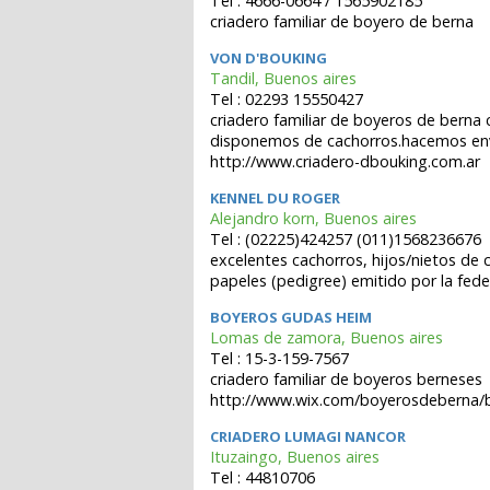
Tel : 4666-0664 / 1565902185
criadero familiar de boyero de berna
VON D'BOUKING
Tandil, Buenos aires
Tel : 02293 15550427
criadero familiar de boyeros de berna
disponemos de cachorros.hacemos envi
http://www.criadero-dbouking.com.ar
KENNEL DU ROGER
Alejandro korn, Buenos aires
Tel : (02225)424257 (011)1568236676
excelentes cachorros, hijos/nietos de 
papeles (pedigree) emitido por la feder
BOYEROS GUDAS HEIM
Lomas de zamora, Buenos aires
Tel : 15-3-159-7567
criadero familiar de boyeros berneses
http://www.wix.com/boyerosdeberna/
CRIADERO LUMAGI NANCOR
Ituzaingo, Buenos aires
Tel : 44810706