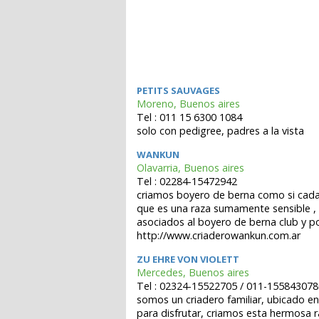
PETITS SAUVAGES
Moreno, Buenos aires
Tel : 011 15 6300 1084
solo con pedigree, padres a la vista
WANKUN
Olavarria, Buenos aires
Tel : 02284-15472942
criamos boyero de berna como si cada 
que es una raza sumamente sensible , e
asociados al boyero de berna club y p
http://www.criaderowankun.com.ar
ZU EHRE VON VIOLETT
Mercedes, Buenos aires
Tel : 02324-15522705 / 011-155843078
somos un criadero familiar, ubicado en
para disfrutar, criamos esta hermosa 