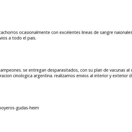
 cachorros ocasionalmente con excelentes lineas de sangre naiona
os a todo el pais.
campeones. se entregan desparasitados, con su plan de vacunas al dia
acion cinologica argentina. realizamos envios al interior y exterior d
boyeros-gudas-heim