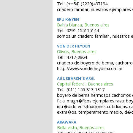
Tel : (++54) (2229)497194
criadero familiar, nuestros ejemplares
EPU K�YEN
Bahia blanca, Buenos aires
Tel : 0291-155115144
somos un criadero familiar , nuestro
VON DER HEYDEN
Olivos, Buenos aires
Tel : 4717-3964
criadero de boyero de berna, cachorros 
http://www.vonderheyden.com.ar
AGUSBARCH`S ARG.
Capital federal, Buenos aires
Tel : (011) 155-813-1317
boyero de berna hermosos cachorros cr
f.c.a. magn�ficos ejemplares raza: b
intr�pido en situaciones cotidianas. c
extra�os. temperamento medio, d�cil.
AKAWARA
Bella vista, Buenos aires