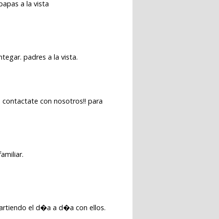
papas a la vista
egar. padres a la vista.
 contactate con nosotros!! para
amiliar.
partiendo el d�a a d�a con ellos.