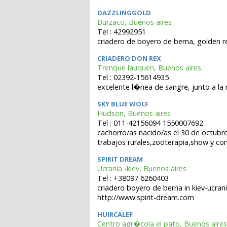
DAZZLINGGOLD
Burzaco, Buenos aires
Tel : 42992951
criadero de boyero de berna, golden ret
CRIADERO DON REX
Trenque lauquen, Buenos aires
Tel : 02392-15614935
excelente l�nea de sangre, junto a la
SKY BLUE WOLF
Hudson, Buenos aires
Tel : 011-42156094 1550007692
cachorro/as nacido/as el 30 de octub
trabajos rurales,zooterapia,show y com
SPIRIT DREAM
Ucrania -kiev, Buenos aires
Tel : +38097 6260403
criadero boyero de berna in kiev-ucran
http://www.spirit-dream.com
HUIRCALEF
Centro agr�cola el pato, Buenos aires