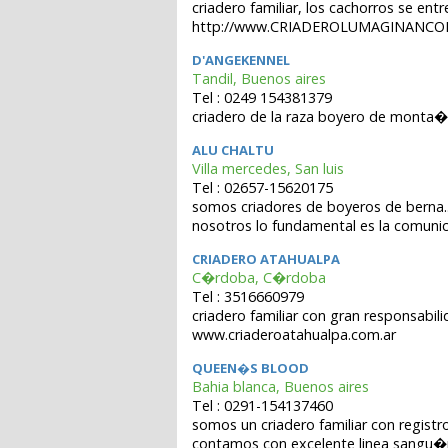
criadero familiar, los cachorros se en
http://www.CRIADEROLUMAGINANCO
D'ANGEKENNEL
Tandil, Buenos aires
Tel : 0249 154381379
criadero de la raza boyero de monta�a 
ALU CHALTU
Villa mercedes, San luis
Tel : 02657-15620175
somos criadores de boyeros de berna..
nosotros lo fundamental es la comunic
CRIADERO ATAHUALPA
C�rdoba, C�rdoba
Tel : 3516660979
criadero familiar con gran responsabil
www.criaderoatahualpa.com.ar
QUEEN�S BLOOD
Bahia blanca, Buenos aires
Tel : 0291-154137460
somos un criadero familiar con registr
contamos con excelente linea sangu�n