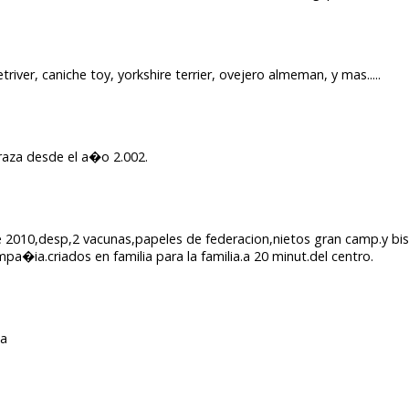
river, caniche toy, yorkshire terrier, ovejero almeman, y mas.....
 raza desde el a�o 2.002.
re 2010,desp,2 vacunas,papeles de federacion,nietos gran camp.y b
pa�ia.criados en familia para la familia.a 20 minut.del centro.
ia