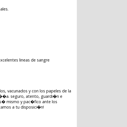
ales.
 excelentes lineas de sangre
dos, vacunados y con los papeles de la
a��a. seguro, atento, guardi�n e
de s� mismo y pac�fico ante los
tamos a tu disposici�n!